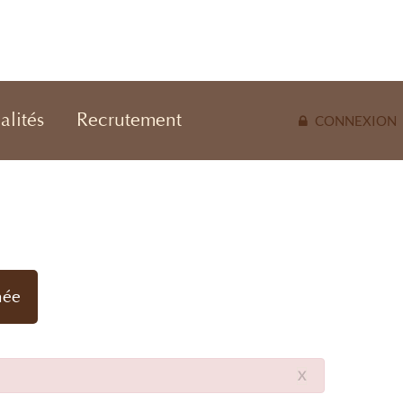
alités
Recrutement
CONNEXION
née
X