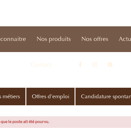
connaitre
Nos produits
Nos offres
Actu
Contact
s métiers
Offres d’emploi
Candidature sponta
e que le poste ait été pourvu.