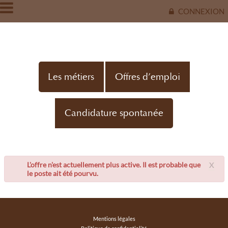
CONNEXION
Les métiers
Offres d’emploi
Candidature spontanée
L'offre n'est actuellement plus active. Il est probable que
X
le poste ait été pourvu.
Mentions légales