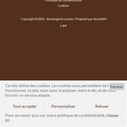
Politique de confidentialité
Cookies
Copyright ©
2026
- Boulangerie Louise / Propulsé par
AcceleRH
L4M
Ce site utilise des cookies. Les cookies nous permettent de faire
Fermer
fonctionner ce site, mais aussi d'analyser notre trafic et de vous
fournir un service adapté.
Tout accepter
Personnaliser
Refuser
Pour en savoir plus sur notre politique de confidentialité,
cliquez
ici