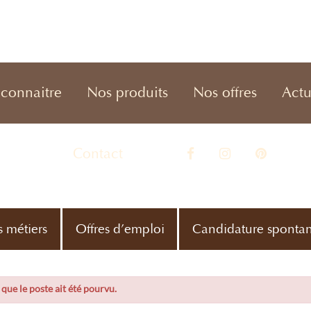
connaitre
Nos produits
Nos offres
Actu
Contact
s métiers
Offres d’emploi
Candidature sponta
e que le poste ait été pourvu.