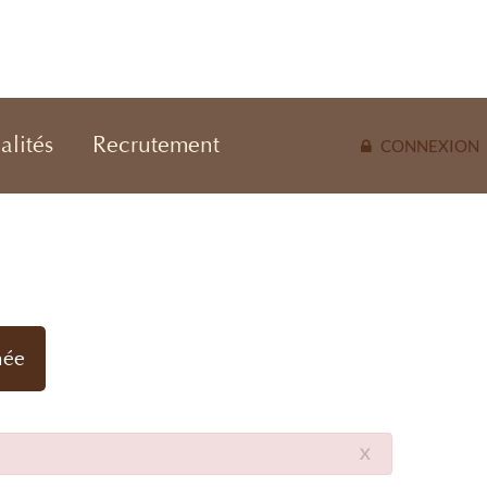
alités
Recrutement
CONNEXION
née
X